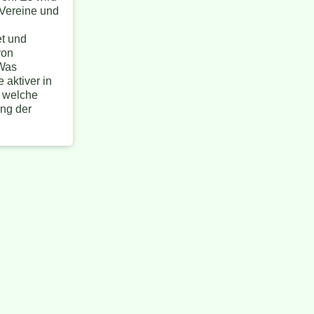
 Vereine und
t und
von
 Was
 aktiver in
 welche
ung der