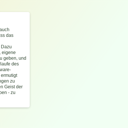
 auch
ass das
. Dazu
, eigene
u geben, und
rlaufe des
tware-
ermutigt
ngen zu
n Geist der
ben - zu