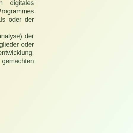
 digitales
 Programmes
als oder der
analyse) der
glieder oder
entwicklung,
s gemachten