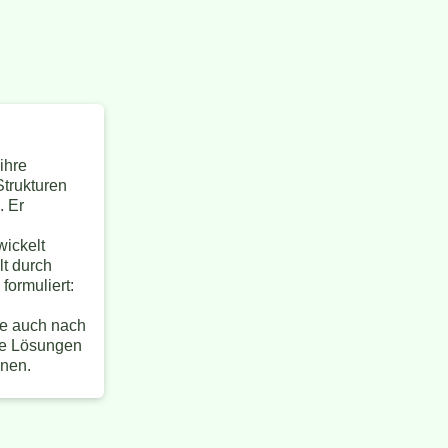
ihre
Strukturen
. Er
wickelt
t durch
formuliert:
ie auch nach
le Lösungen
nnen.