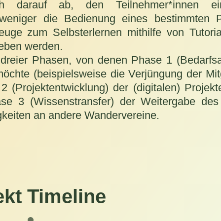
h darauf ab, den Teilnehmer*innen ein
m weniger die Bedienung eines bestimmten
euge zum Selbsterlernen mithilfe von Tutori
geben werden.
lb dreier Phasen, von denen Phase 1 (Bedarfs
möchte (beispielsweise die Verjüngung der Mit
2 (Projektentwicklung) der (digitalen) Projekt
ase 3 (Wissenstransfer) der Weitergabe de
gkeiten an andere Wandervereine.
ekt Timeline